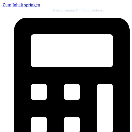
Zum Inhalt springen
Meister- & Innungsbetrieb
·
Heusenstamm & 50 km Umkreis