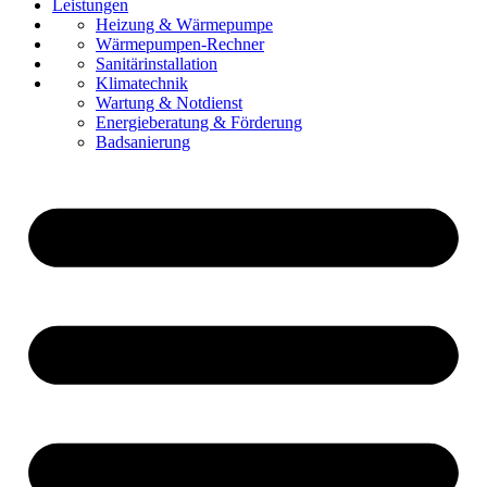
Leistungen
Referenzen
Heizung & Wärmepumpe
Über uns
Wärmepumpen-Rechner
Karriere
Sanitärinstallation
Kontakt
Klimatechnik
Wartung & Notdienst
Energieberatung & Förderung
Badsanierung