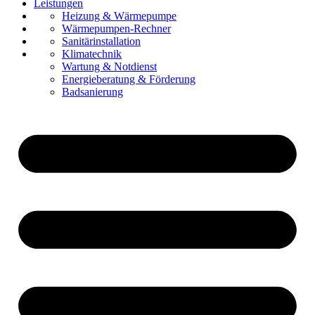
Leistungen
Referenzen
Heizung & Wärmepumpe
Über uns
Wärmepumpen-Rechner
Karriere
Sanitärinstallation
Kontakt
Klimatechnik
Wartung & Notdienst
Energieberatung & Förderung
Badsanierung