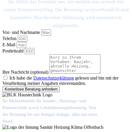
Sie füllen das Formular aus, wir melden uns zeitnah mit
einem Terminvorschlag. Die Beratung ist unverbindlich und
kostenfrei. Ihre Rechner-Schätzung wird automatisch
mitgesendet.
Vor- und Nachname
Telefon
E-Mail
Postleitzahl
Ihre Nachricht (optional)
Ich habe die
Datenschutzerklärung
gelesen und bin mit der
Verarbeitung meiner Angaben einverstanden.
Kostenlose Beratung anfordern
Ihr Meisterbetrieb für Sanitär-, Heizungs- und
Klimatechnik sowie Gebäudeenergieberatung. Von
der Beratung bis zur fertigen Anlage, alles aus einer
Hand.