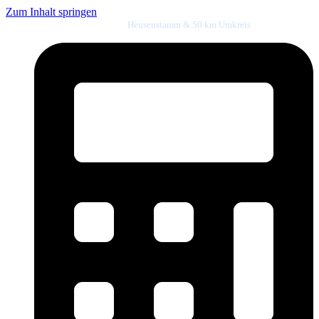
Zum Inhalt springen
Meister- & Innungsbetrieb
·
Heusenstamm & 50 km Umkreis