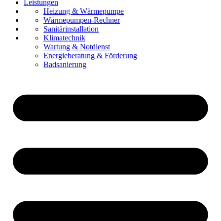
Leistungen
Referenzen
Heizung & Wärmepumpe
Über uns
Wärmepumpen-Rechner
Karriere
Sanitärinstallation
Kontakt
Klimatechnik
Wartung & Notdienst
Energieberatung & Förderung
Badsanierung