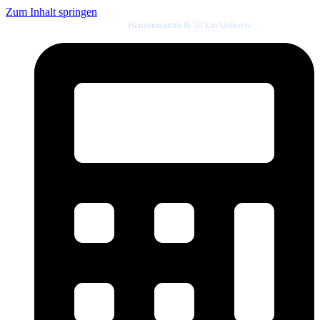
Zum Inhalt springen
Meister- & Innungsbetrieb
·
Heusenstamm & 50 km Umkreis