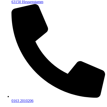
63150 Heusenstamm
0163 2010206